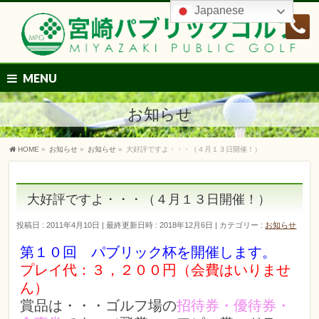
Japanese
MENU
お知らせ
HOME
»
お知らせ
»
お知らせ
»
大好評ですよ・・・（４月１３日開催！）
大好評ですよ・・・（４月１３日開催！）
投稿日 : 2011年4月10日
最終更新日時 : 2018年12月6日
カテゴリー :
お知らせ
第１０回 パブリック杯を開催します。
プレイ代：３，２００円（会費はいりませ
ん）
賞品は・・・ゴルフ場の
招待券・優待券・