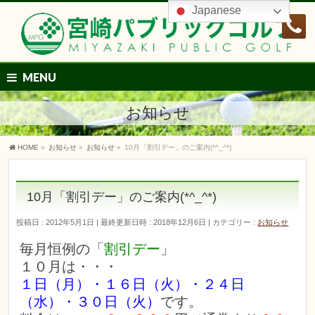
Japanese
MENU
お知らせ
HOME
»
お知らせ
»
お知らせ
»
10月「割引デー」のご案内(*^_^*)
10月「割引デー」のご案内(*^_^*)
投稿日 : 2012年5月1日
最終更新日時 : 2018年12月6日
カテゴリー :
お知らせ
毎月恒例の「
割引デー
」
１０月は・・・
１日（月）・１６日（火）・２４日
（水）・３０日（火）
です。