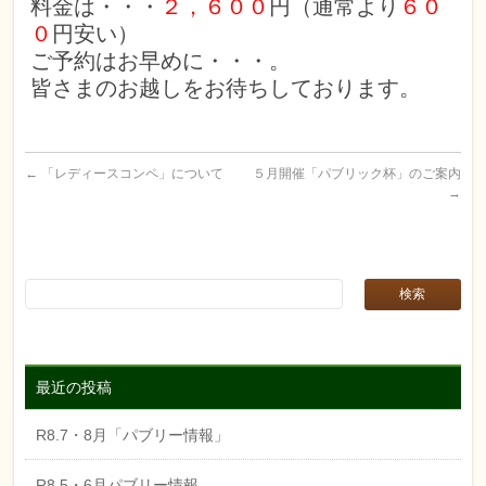
料金は・・・
２，６００
円（通常より
６０
０
円安い）
ご予約はお早めに・・・。
皆さまのお越しをお待ちしております。
←
「レディースコンペ」について
５月開催「パブリック杯」のご案内
→
最近の投稿
R8.7・8月「パブリー情報」
R8.5・6月パブリー情報