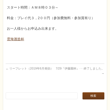
スタート時間：ＡＭ８時０３分～
料金：プレイ代３，2００円（参加費無料・参加賞有り）
お一人様からお申込み出来ます。
雲海酒造杯
←
リーフレット（2019年6月発効）
7/29『伊藤園杯』･･･終了しました。
→