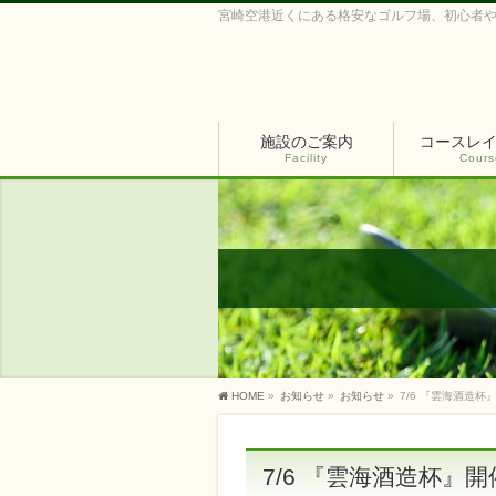
宮崎空港近くにある格安なゴルフ場、初心者
施設のご案内
コースレ
Facility
Cours
HOME
»
お知らせ
»
お知らせ
»
7/6 『雲海酒造
7/6 『雲海酒造杯』