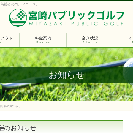
や高齢者のゴルフコース。
イアウト
料金案内
空き状況
イ
e
Play fee
Schedule
お知らせ
杯』開催のお知らせ
開催のお知らせ