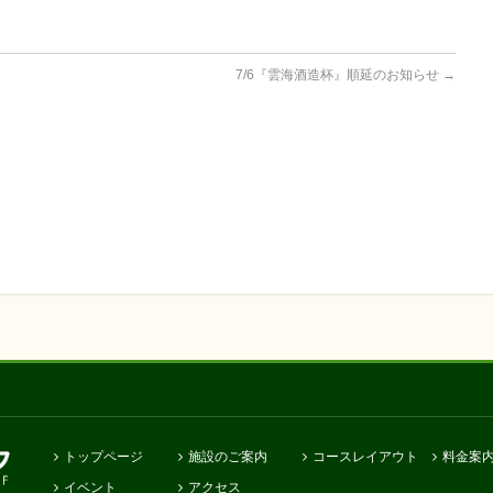
7/6『雲海酒造杯』順延のお知らせ
→
トップページ
施設のご案内
コースレイアウト
料金案
イベント
アクセス